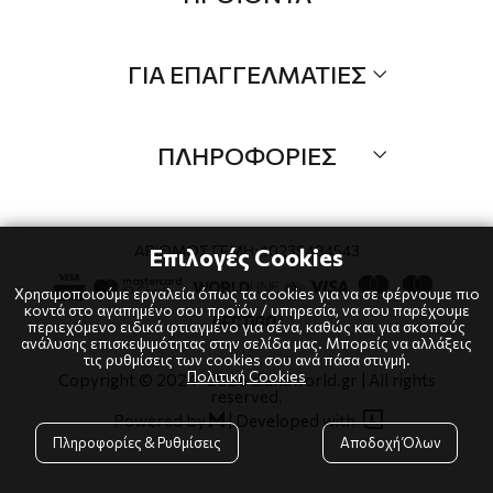
Τα Νέα μας
Όλα τα προιόντα
ΓΙΑ ΕΠΑΓΓΕΛΜΑΤΙΕΣ
Προσφορές
Νέες αφίξεις
B2B
Brands
ΠΛΗΡΟΦΟΡΙΕΣ
Λογαριαμός
Τρόποι αποστολής
Όροι χρήσης
Τρόποι πληρωμής
Πολιτική Cookies
ΑΡΙΘΜΟΣ ΓΕΜΗ: 10239484543
Επιλογές Cookies
Επιστροφές
Πολιτική Απορρήτου
Χρησιμοποιούμε εργαλεία όπως τα cookies για να σε φέρνουμε πιο
κοντά στο αγαπημένο σου προϊόν / υπηρεσία, να σου παρέχουμε
περιεχόμενο ειδικά φτιαγμένο για σένα, καθώς και για σκοπούς
ανάλυσης επισκεψιμότητας στην σελίδα μας. Μπορείς να αλλάξεις
τις ρυθμίσεις των cookies σου ανά πάσα στιγμή.
Πολιτική Cookies
Copyright © 2024
-2026 dianaworld.gr | All rights
reserved.

Powered by
|
Developed with

Πληροφορίες & Ρυθμίσεις
Αποδοχή Όλων