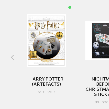
ALS
HARRY POTTER
NIGHT
E
(ARTEFACTS)
BEFO
CHRISTMA
SKU: TS7407
STICK
SKU: GDG