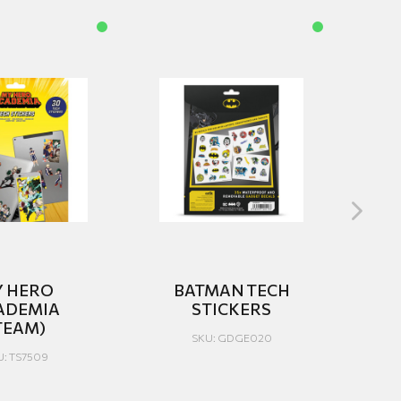
 HERO
BATMAN TECH
RI
ADEMIA
STICKERS
(
TEAM)
SKU: GDGE020
U: TS7509