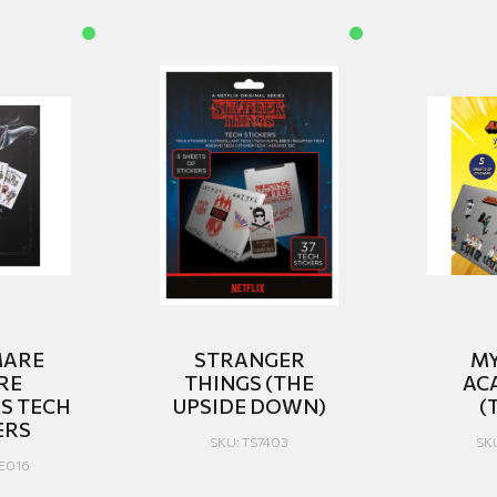
MARE
STRANGER
MY
RE
THINGS (THE
AC
S TECH
UPSIDE DOWN)
(
ERS
SKU: TS7403
SK
E016