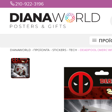
210-922-3196

ΠΡΟΪ
DIANAWORLD
ΠΡΟΪΟΝΤΑ
STICKERS
TECH
DEADPOOL (MERC WI