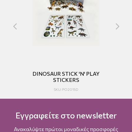
LAY
DINOSAUR STICK 'N' PLAY
STICKERS
ST
SKU: PO2015D
Εγγραφείτε στο newsletter
Ανακαλύψτε πρώτοι μοναδικές προσφορές