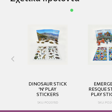
ICK
DINOSAUR STICK
EMERG
'N' PLAY
RESQUE ST
STICKERS
PLAY STI
SKU: PO2015D
SKU: PO2