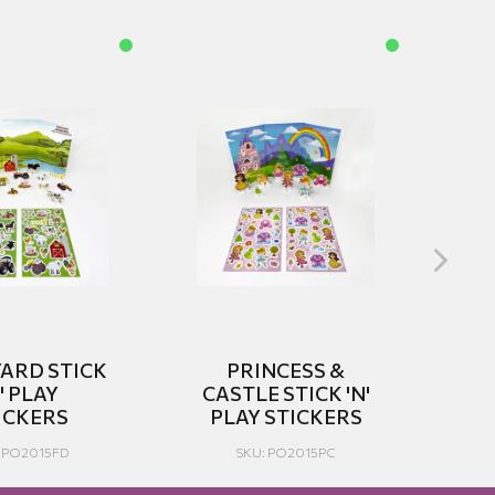
ARD STICK
PRINCESS &
Z
' PLAY
CASTLE STICK 'N'
P
ICKERS
PLAY STICKERS
 PO2015FD
SKU: PO2015PC