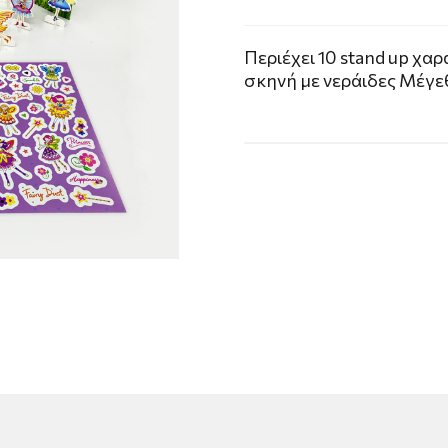
Περιέχει 10 stand up χα
σκηνή με νεράιδες Μέγεθ