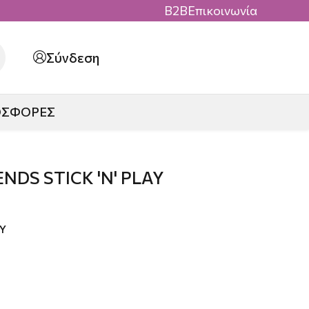
B2B
Επικοινωνία
Σύνδεση
ΟΣΦΟΡΕΣ
ENDS STICK 'N' PLAY
AY