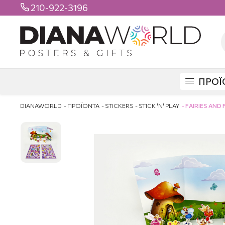
210-922-3196

ΠΡΟΪ
DIANAWORLD
ΠΡΟΪΟΝΤΑ
STICKERS
STICK 'N' PLAY
FAIRIES AND 