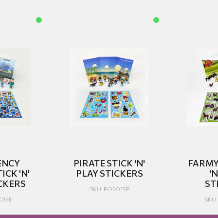
ENCY
PIRATE STICK 'N'
FARMY
ICK 'N'
PLAY STICKERS
'N
CKERS
ST
SKU: PO2015P
015E
SKU: