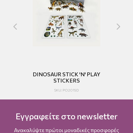
LAY
DINOSAUR STICK 'N' PLAY
F
STICKERS
ST
SKU: PO2015D
Εγγραφείτε στο newsletter
Ανακαλύψτε πρώτοι μοναδικές προσφορές