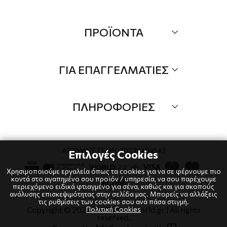
Σχετικά
ΠΡΟΪΟΝΤΑ
Επικοινωνία
Τα Νέα μας
Όλα τα προιόντα
ΓΙΑ ΕΠΑΓΓΕΛΜΑΤΙΕΣ
Προσφορές
Νέες αφίξεις
B2B
Brands
ΠΛΗΡΟΦΟΡΙΕΣ
Λογαριαμός
Τρόποι αποστολής
Όροι χρήσης
Τρόποι πληρωμής
Πολιτική Cookies
ΑΡΙΘΜΟΣ ΓΕΜΗ: 10239484543
Επιλογές Cookies
Επιστροφές
Πολιτική Απορρήτου
Χρησιμοποιούμε εργαλεία όπως τα cookies για να σε φέρνουμε πιο
κοντά στο αγαπημένο σου προϊόν / υπηρεσία, να σου παρέχουμε
περιεχόμενο ειδικά φτιαγμένο για σένα, καθώς και για σκοπούς
ανάλυσης επισκεψιμότητας στην σελίδα μας. Μπορείς να αλλάξεις
τις ρυθμίσεις των cookies σου ανά πάσα στιγμή.
Πολιτική Cookies
Copyright © 2024
-2026 dianaworld.gr | All rights
reserved.