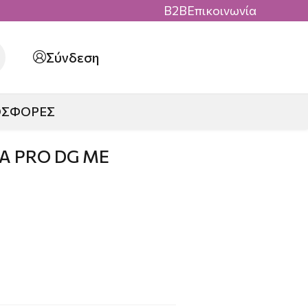
B2B
Επικοινωνία
Σύνδεση
ΟΣΦΟΡΕΣ
Α PRO DG ΜΕ