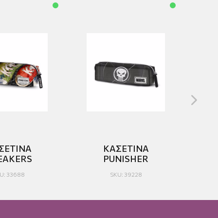
ΣΕΤΙΝΑ
ΚΑΣΕΤΙΝΑ
EAKERS
PUNISHER
TΡ
U: 33688
SKU: 39228