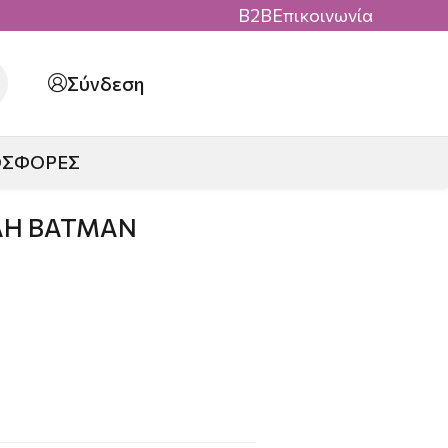
B2B
Επικοινωνία
Σύνδεση
ΟΣΦΟΡΕΣ
ΛΗ BATMAN