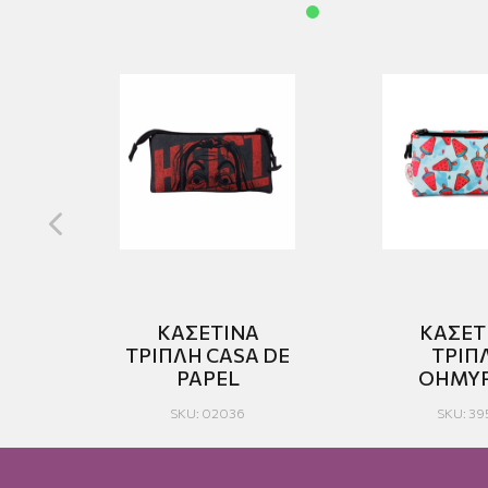
ΚΑΣΕΤΙΝΑ
ΚΑΣΕΤ
IDE
TΡΙΠΛΗ CASA DE
ΤΡΙΠ
PAPEL
OHMY
SKU: 02036
SKU: 39