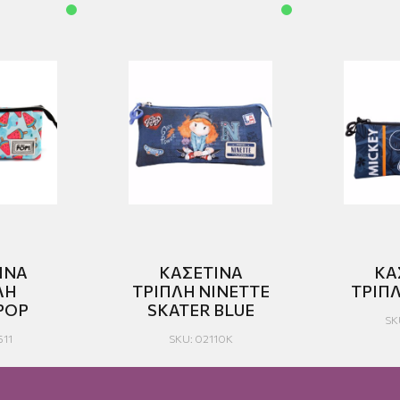
ΙΝΑ
ΚΑΣΕΤΙΝΑ
ΚΑ
ΛΗ
ΤΡΙΠΛΗ NINETTE
POP
SKATER BLUE
SK
511
SKU: 02110K