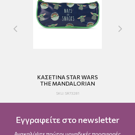
Ρ
ΚΑΣΕΤΙΝΑ STAR WARS
ST
THE MANDALORIAN
SKU: SR73281
Εγγραφείτε στο newsletter
Ανακαλύψτε πρώτοι μοναδικές προσφορές