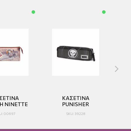
ΣΕΤΙΝΑ
ΚΑΣΕΤΙΝΑ
Η NINETTE
PUNISHER
P
U: 00697
SKU: 39228