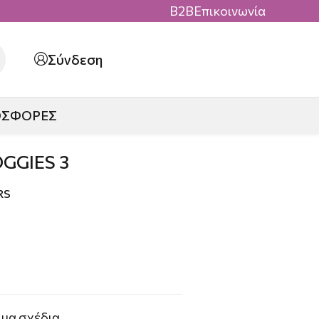
B2B
Επικοινωνία
Σύνδεση
ΟΣΦΟΡΕΣ
GGIES 3
RS
ωμα σχέδια