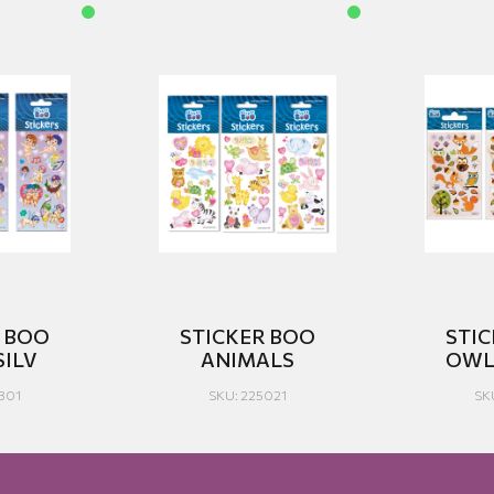
R BOO
STICKER BOO
STI
SILV
ANIMALS
OWL
301
SKU: 225021
SK