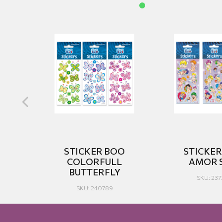
O
STICKER BOO
STICKE
ILV
COLORFULL
AMOR 
BUTTERFLY
SKU: 237
SKU: 240789