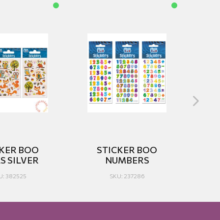
CKER BOO
STICKER BOO
S SILVER
NUMBERS
N
U: 382525
SKU: 237286