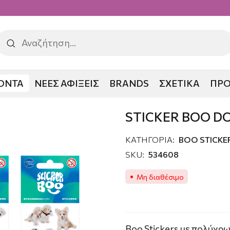
ΟΝΤΑ
ΝΕΕΣ ΑΦΙΞΕΙΣ
BRANDS
ΣΧΕΤΙΚΑ
ΠΡ
O DOGGIES 3
STICKER BOO DO
ΚΑΤΗΓΟΡΙΑ:
ΒΟΟ STICKE
SKU:
534608
Μη διαθέσιμο
Boo Stickers με πολύχρ