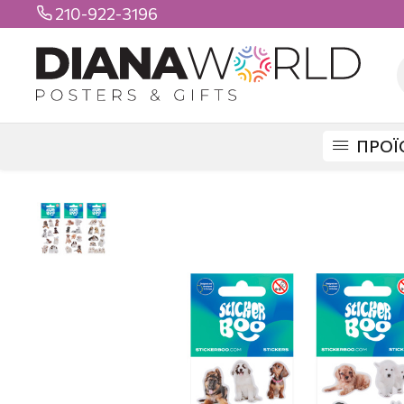
210-922-3196

ΠΡΟΪ
DIANAWORLD
ΠΡΟΪΟΝΤΑ
STICKERS
ΒΟΟ STICKERS
STICKER BO