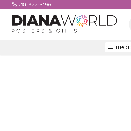
210-922-3196

ΠΡΟΪ
DIANAWORLD
ΠΡΟΪΟΝΤΑ
STICKERS
ΒΟΟ STICKERS
STICKER B