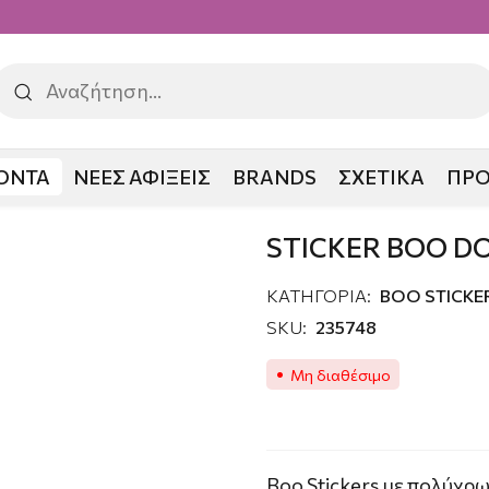
ΟΝΤΑ
ΝΕΕΣ ΑΦΙΞΕΙΣ
BRANDS
ΣΧΕΤΙΚΑ
ΠΡ
OO DOGS
STICKER BOO D
ΚΑΤΗΓΟΡΙΑ:
ΒΟΟ STICKE
SKU:
235748
Μη διαθέσιμο
Boo Stickers με πολύχρ