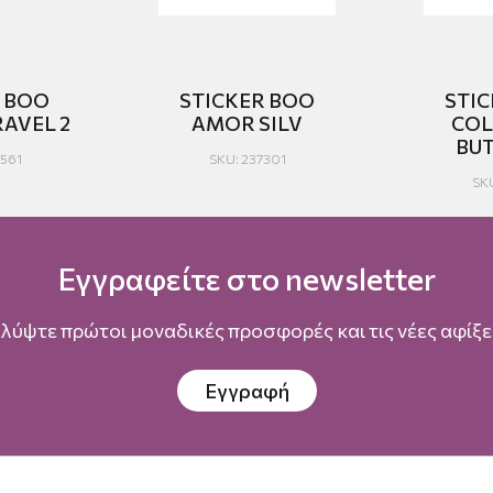
R BOO
STICKER BOO
STI
AVEL 2
AMOR SILV
COL
BU
561
SKU: 237301
SK
Εγγραφείτε στο newsletter
λύψτε πρώτοι μοναδικές προσφορές και τις νέες αφίξει
Εγγραφή