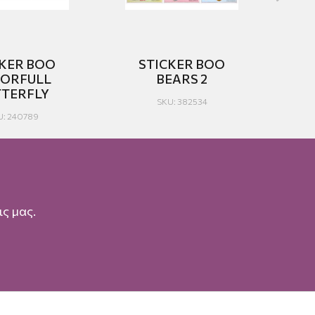
CKER BOO
STICKER BOO
ORFULL
BEARS 2
N
TTERFLY
SKU: 382534
U: 240789
ς μας.