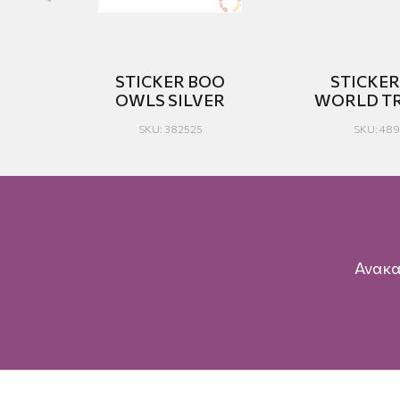
O
STICKER BOO
STICKE
OWLS SILVER
WORLD TR
SKU: 382525
SKU: 489
Ανακα