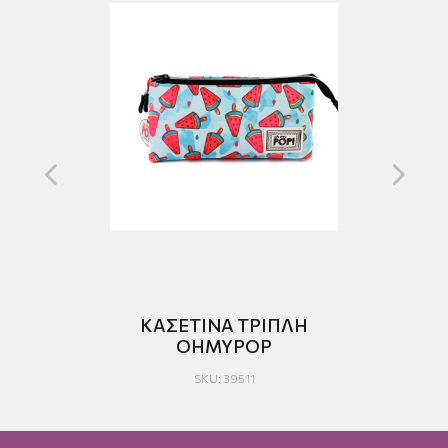
N
ΚΑΣΕΤΙΝΑ ΤΡΙΠΛΗ
Κ
OHMYPOP
SKU: 39511