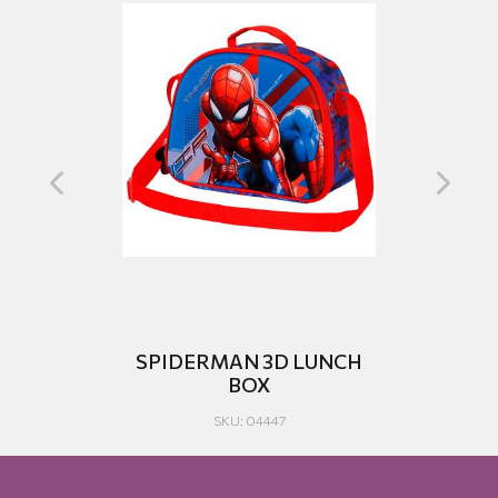
CH
SPIDERMAN 3D LUNCH
MI
BOX
SKU: 04447