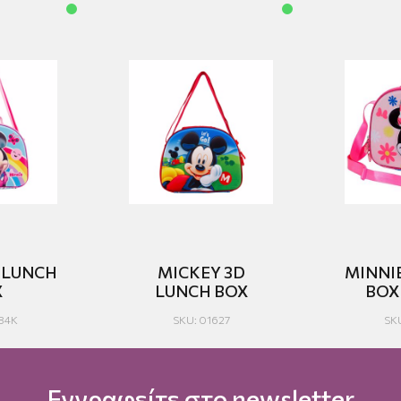
 LUNCH
MICKEY 3D
MINNI
X
LUNCH BOX
BOX
584K
SKU: 01627
SK
Εγγραφείτε στο newsletter