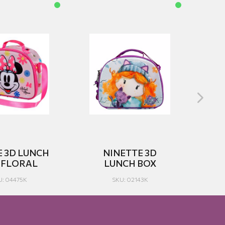
E 3D LUNCH
NINETTE 3D
M
 FLORAL
LUNCH BOX
U: 04475K
SKU: 02143K