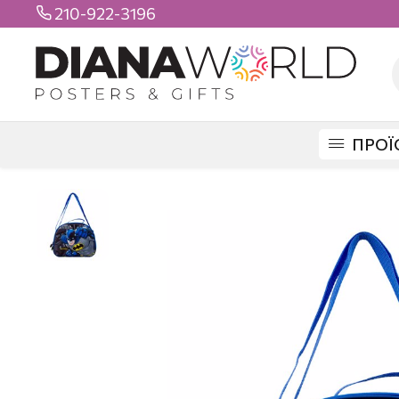
210-922-3196

ΠΡΟΪ
DIANAWORLD
ΠΡΟΪΟΝΤΑ
ΤΣΑΝΤΕΣ
LUNCH BOX
BATMAN LUNC