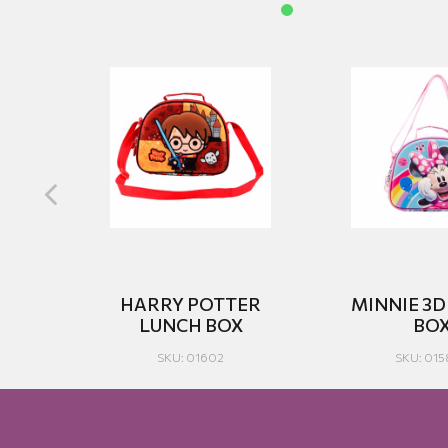
HARRY POTTER
MINNIE 3D
X
LUNCH BOX
BO
SKU: 01602
SKU: 01