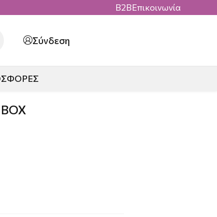
B2B
Επικοινωνία
Σύνδεση
ΟΣΦΟΡΕΣ
 BOX