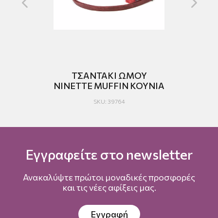
Υ
ΤΣΑΝΤΑΚΙ ΩΜΟΥ
NINETTE MUFFIN ΚΟΥNIA
SKU: 39764
Εγγραφείτε στο newsletter
Ανακαλύψτε πρώτοι μοναδικές προσφορές
και τις νέες αφίξεις μας.
Εγγραφή