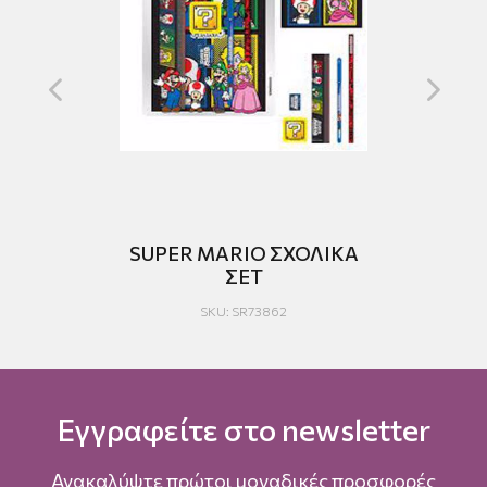
RE
SUPER MARIO ΣΧΟΛΙΚΑ
HA
ΣΕΤ
SKU: SR73862
Εγγραφείτε στο newsletter
Ανακαλύψτε πρώτοι μοναδικές προσφορές