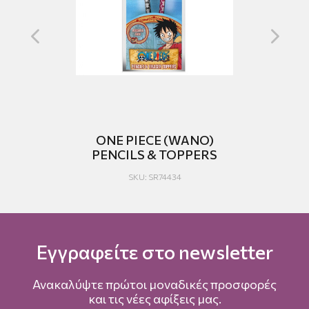
RO
ONE PIECE (WANO)
ON
PENCILS & TOPPERS
SKU: SR74434
Εγγραφείτε στο newsletter
Ανακαλύψτε πρώτοι μοναδικές προσφορές
και τις νέες αφίξεις μας.