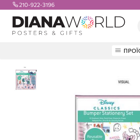
210-922-3196

ΠΡΟΪ
DIANAWORLD
ΠΡΟΪΟΝΤΑ
ΣΧΟΛΙΚΑ
ΣΧΟΛΙΚΑ ΣΕΤ
LILO & STITC