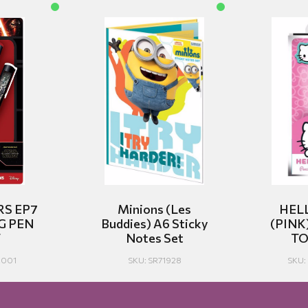
S EP7
Minions (Les
HEL
G PEN
Buddies) A6 Sticky
(PINK
T
Notes Set
TO
2001
SKU: SR71928
SKU: