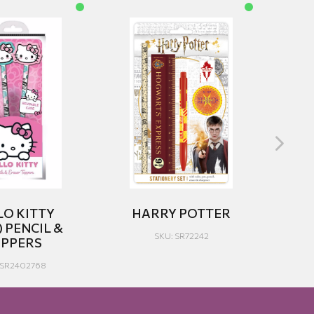
LO KITTY
HARRY POTTER
H
) PENCIL &
SKU: SR72242
PPERS
 SR2402768