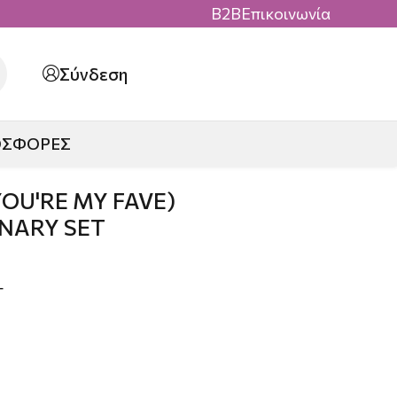
B2B
Επικοινωνία
Σύνδεση
ΟΣΦΟΡΕΣ
YOU'RE MY FAVE)
NARY SET
Τ