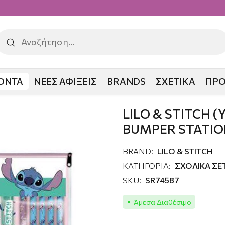
ΟΝΤΑ
ΝΕΕΣ ΑΦΙΞΕΙΣ
BRANDS
ΣΧΕΤΙΚΑ
ΠΡ
H (YOU'RE MY FAVE) BUMPER STATIONARY SET
LILO & STITCH (
BUMPER STATIO
BRAND:
LILO & STITCH
ΚΑΤΗΓΟΡΙΑ:
ΣΧΟΛΙΚΑ ΣΕ
SKU:
SR74587
Άμεσα Διαθέσιμο