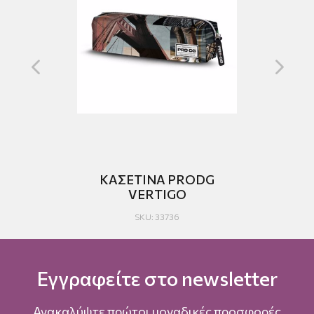
Ρ
ΚΑΣΕΤΙΝΑ PRODG
VERTIGO
SKU: 33736
Εγγραφείτε στο newsletter
Ανακαλύψτε πρώτοι μοναδικές προσφορές