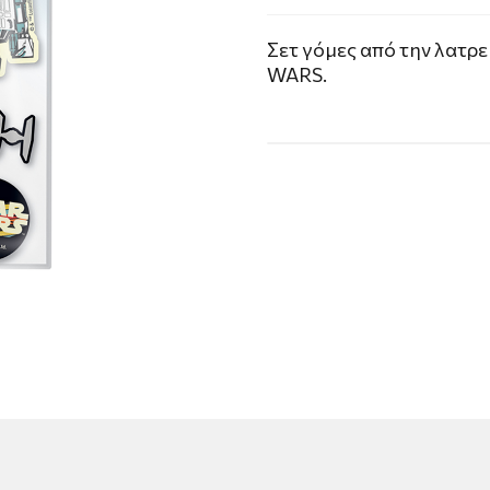
Σετ γόμες από την λατρε
WARS.