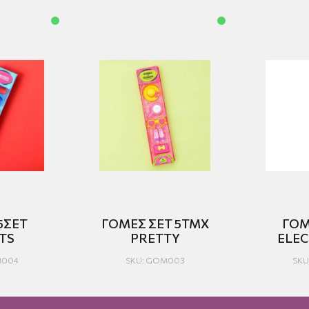
5ΣΕΤ
ΓΟΜΕΣ ΣΕΤ 5ΤΜΧ
ΓΟΜ
TS
PRETTY
ELE
M004
SKU: GOM003
SKU