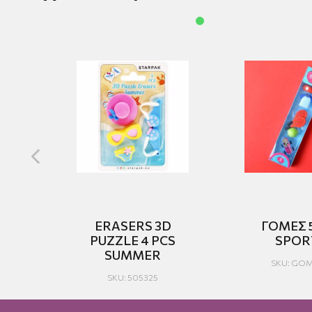
RY
ERASERS 3D
ΓΟΜΕΣ 
PUZZLE 4 PCS
SPOR
SUMMER
SKU: GO
SKU: 505325