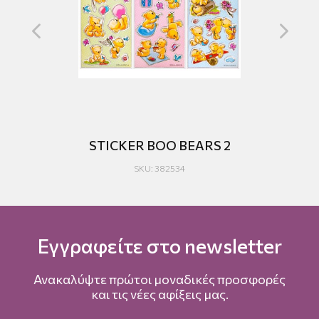
ERS
STICKER BOO BEARS 2
ST
SKU: 382534
Εγγραφείτε στο newsletter
Ανακαλύψτε πρώτοι μοναδικές προσφορές
και τις νέες αφίξεις μας.