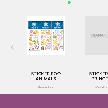
O
STICKER BOO
STICKE
ES
ANIMALS
PRINCES
SKU: 225021
SKU: 24