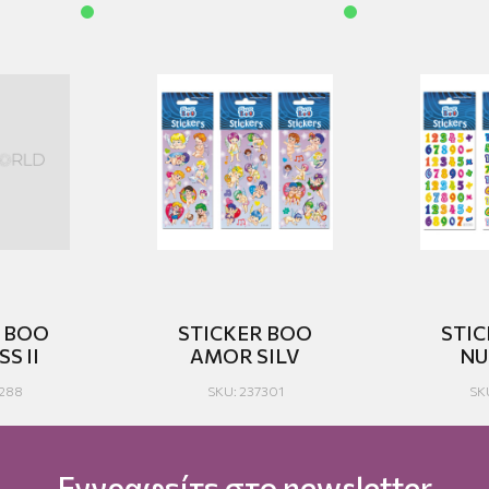
R BOO
STICKER BOO
STI
S II
AMOR SILV
NU
6288
SKU: 237301
SK
Εγγραφείτε στο newsletter