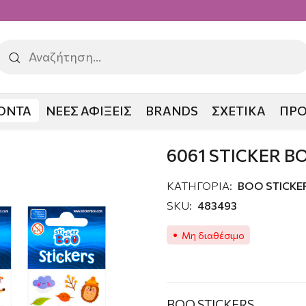
ΟΝΤΑ
ΝΕΕΣ ΑΦΙΞΕΙΣ
BRANDS
ΣΧΕΤΙΚΑ
ΠΡ
ER BOO FALL
6061 STICKER B
ΚΑΤΗΓΟΡΙΑ:
ΒΟΟ STICKE
SKU:
483493
Μη διαθέσιμο
BOO STICKERS