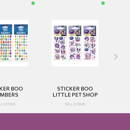
CKER BOO
STICKER BOO
MBERS
LITTLE PET SHOP
U: 237286
SKU: 221645