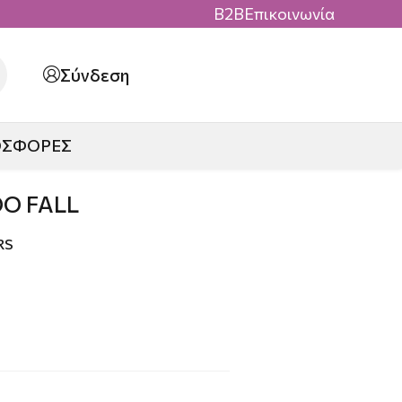
B2B
Επικοινωνία
Σύνδεση
ΟΣΦΟΡΕΣ
OO FALL
RS