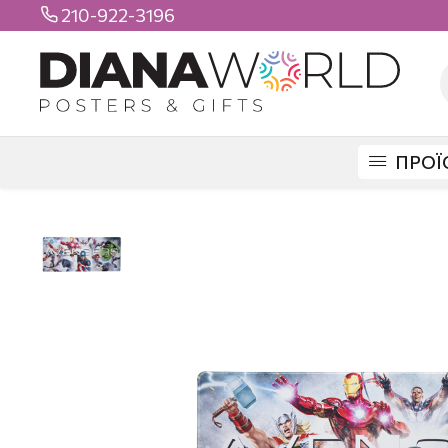
210-922-3196

ΠΡΟΪ
DIANAWORLD
AVENGERS MOUSE PAD