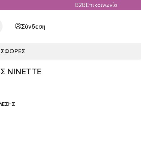
B2B
Επικοινωνία
Σύνδεση
ΟΣΦΟΡΕΣ
Σ NINETTE
ΜΕΣΗΣ