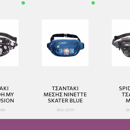
ΑΚΙ
ΤΣΑΝΤΑΚΙ
SPI
OH MY
ΜΕΣΗΣ NINETTE
ΤΣ
USION
SKATER BLUE
Μ
566
SKU: 02111
SK