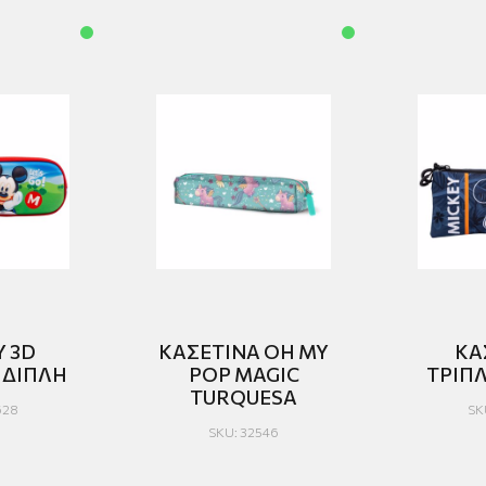
 3D
ΚΑΣΕΤΙΝΑ OH MY
ΚΑ
 ΔΙΠΛΗ
POP MAGIC
TURQUESA
628
SK
SKU: 32546