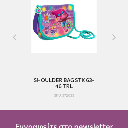
K
SHOULDER BAG STK 63-
46 TRL
Τ
SKU: 372625
Εγγραφείτε στο newsletter