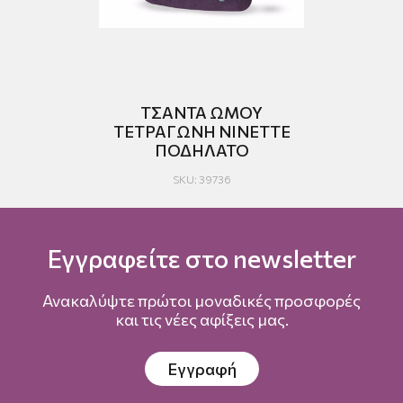
K
ΤΣΑΝΤΑ ΩΜΟΥ
ΤΣ
ΤΕΤΡΑΓΩΝΗ NINETTE
ΠΟΔΗΛΑΤΟ
SKU: 39736
Εγγραφείτε στο newsletter
Ανακαλύψτε πρώτοι μοναδικές προσφορές
και τις νέες αφίξεις μας.
Εγγραφή