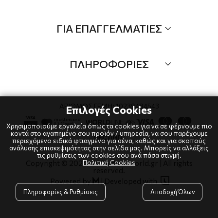
Τα Νέα μας
Όλα τα προιόντα
ΓΙΑ ΕΠΑΓΓΕΛΜΑΤΙΕΣ
Προσφορές
Νέες αφίξεις
B2B
Brands
ΠΛΗΡΟΦΟΡΙΕΣ
Λογαριαμός
Τρόποι αποστολής
Όροι χρήσης
Τρόποι πληρωμής
Πολιτική Cookies
ΑΡΙΘΜΟΣ ΓΕΜΗ: 10239484543
Επιλογές Cookies
Επιστροφές
Πολιτική Απορρήτου
Χρησιμοποιούμε εργαλεία όπως τα cookies για να σε φέρνουμε πιο
κοντά στο αγαπημένο σου προϊόν / υπηρεσία, να σου παρέχουμε
περιεχόμενο ειδικά φτιαγμένο για σένα, καθώς και για σκοπούς
ανάλυσης επισκεψιμότητας στην σελίδα μας. Μπορείς να αλλάξεις
τις ρυθμίσεις των cookies σου ανά πάσα στιγμή.
Πολιτική Cookies
Copyright © 2024
-2026 dianaworld.gr | All rights
reserved.

Powered by
|
Developed with

Πληροφορίες & Ρυθμίσεις
Αποδοχή Όλων