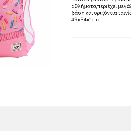
αθλήματα,περιέχει μεγά
βάση και οριζόντια ταιν
49x34x1cm