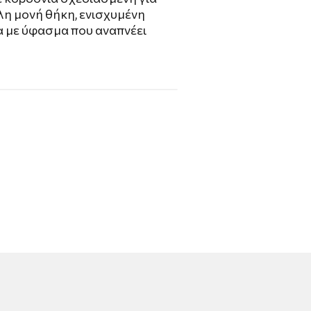
λη μονή θήκη, ενισχυμένη
ία με ύφασμα που αναπνέει