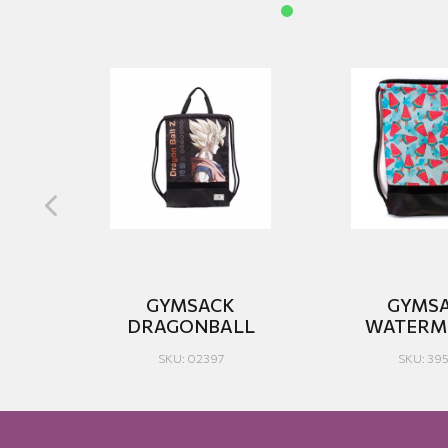
GYMSACK
GYMS
DRAGONBALL
WATERM
SKU: 02397
SKU: 39