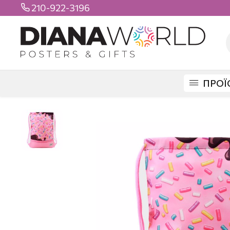
210-922-3196

ΠΡΟΪ
DIANAWORLD
ΠΡΟΪΟΝΤΑ
ΤΣΑΝΤΕΣ
GYMSACK
GYMSACK CANDY