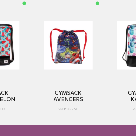
ACK
GYMSACK
GY
ELON
AVENGERS
Κ
503
SKU: 02260
SK