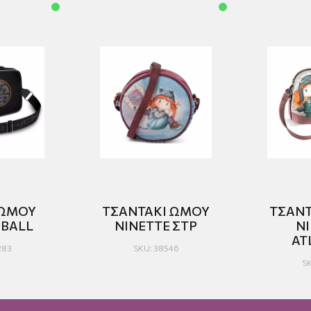
 ΩΜΟΥ
ΤΣΑΝΤΑΚΙ ΩΜΟΥ
ΤΣΑΝΤ
BALL
NINETTE ΣΤΡ
N
AT
283
SKU: 38546
SK