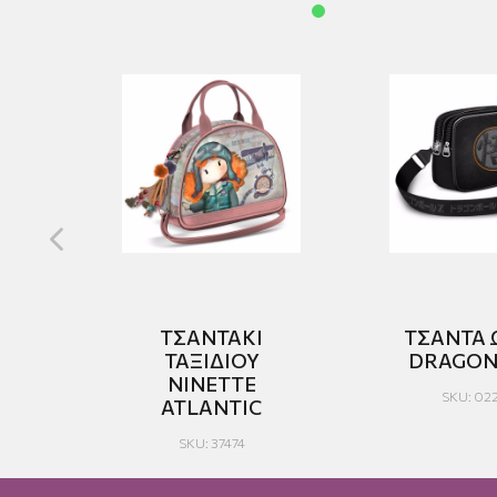
ΜΟΥ
ΤΣΑΝΤΑΚΙ
ΤΣΑΝΤΑ
Ρ.
ΤΑΞΙΔΙΟΥ
DRAGON
Ο
NINETTE
SKU: 02
ATLANTIC
SKU: 37474