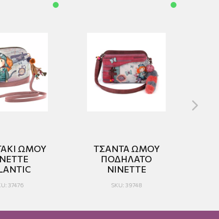
ΑΚΙ ΩΜΟΥ
ΤΣΑΝΤΑ ΩΜΟΥ
INETTE
ΠΟΔΗΛΑΤΟ
LANTIC
NINETTE
U: 37476
SKU: 39748