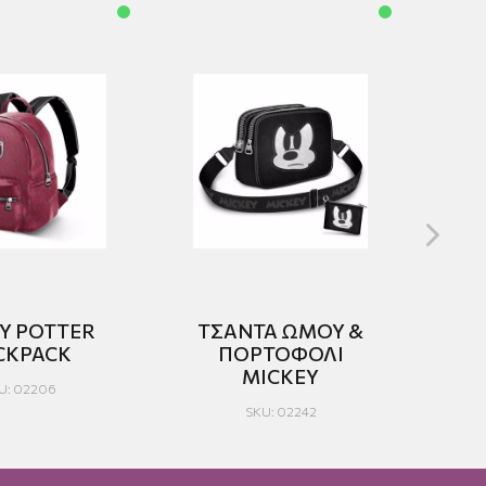
Y POTTER
ΤΣΑΝΤΑ ΩΜΟΥ &
Τ
CKPACK
ΠΟΡΤΟΦΟΛΙ
MICKEY
U: 02206
SKU: 02242