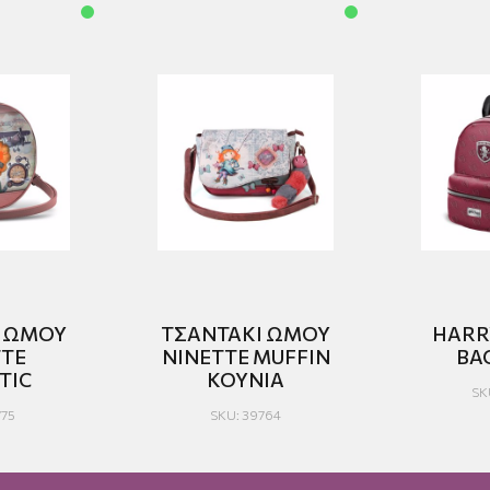
Ι ΩΜΟΥ
ΤΣΑΝΤΑΚΙ ΩΜΟΥ
HARR
ΤΤΕ
NINETTE MUFFIN
BA
TIC
ΚΟΥNIA
SK
775
SKU: 39764