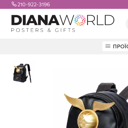
210-922-3196

ΠΡΟΪ
DIANAWORLD
ΠΡΟΪΟΝΤΑ
ΤΣΑΝΤΕΣ
ΒΟΛΤΑΣ
HARRY POTTER ΤΣ