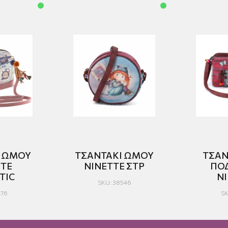
Ι ΩΜΟΥ
ΤΣΑΝΤΑΚΙ ΩΜΟΥ
ΤΣΑΝ
TTE
NINETTE ΣΤΡ
ΠΟ
TIC
N
SKU: 38546
476
SK