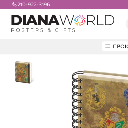
210-922-3196

ΠΡΟΪ
DIANAWORLD
ΠΡΟΪΟΝΤΑ
ΣΧΟΛΙΚΑ
ΤΕΤΡΑΔΙΑ
ΑΠΛΑ
HARRY PO