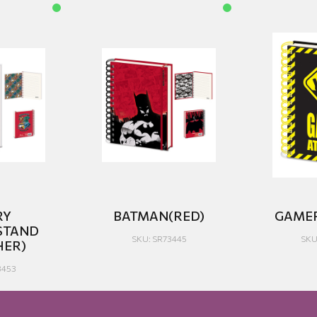
RY
BATMAN(RED)
GAMER
STAND
SKU: SR73445
SKU
HER)
3453