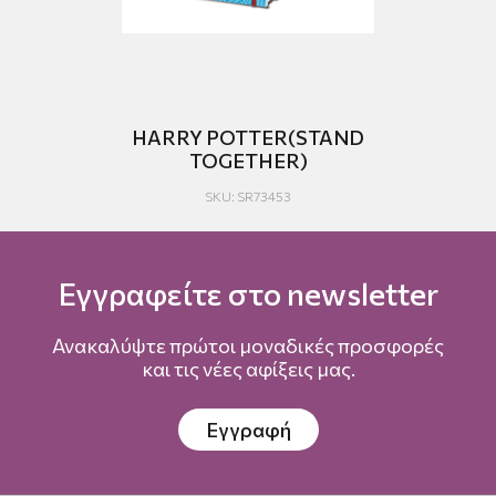
S
HARRY POTTER(STAND
N)
TOGETHER)
SKU: SR73453
Εγγραφείτε στο newsletter
Ανακαλύψτε πρώτοι μοναδικές προσφορές
και τις νέες αφίξεις μας.
Εγγραφή