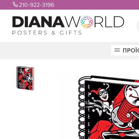
210-922-3196

ΠΡΟΪ
DIANAWORLD
ΠΡΟΪΟΝΤΑ
ΣΧΟΛΙΚΑ
ΤΕΤΡΑΔΙΑ
ΑΠΛΑ
HARLEY Q