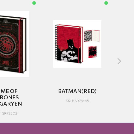
ME OF
BATMAN(RED)
RONES
N
SKU: SR73445
GARYEN
: SR72502