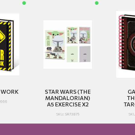
T WORK
STAR WARS (THE
GA
MANDALORIAN)
TH
2666
A5 EXERCISE X2
TAR
SKU: SR73875
SKU