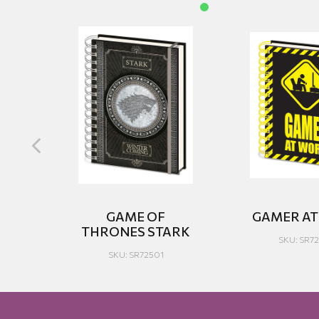
TAN
GAME OF
GAMER A
O
THRONES STARK
SKU: SR7
K
SKU: SR72501