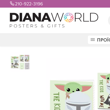
210-922-3196

ΠΡΟΪ
DIANAWORLD
ΠΡΟΪΟΝΤΑ
ΣΧΟΛΙΚΑ
ΤΕΤΡΑΔΙΑ
ΑΠΛΑ
STAR WARS