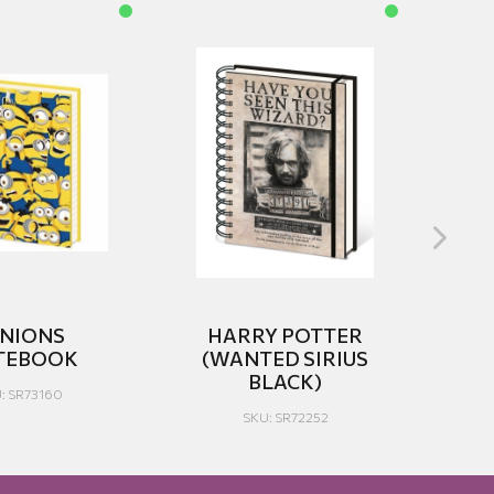
NIONS
HARRY POTTER
TEBOOK
(WANTED SIRIUS
BLACK)
: SR73160
SKU: SR72252