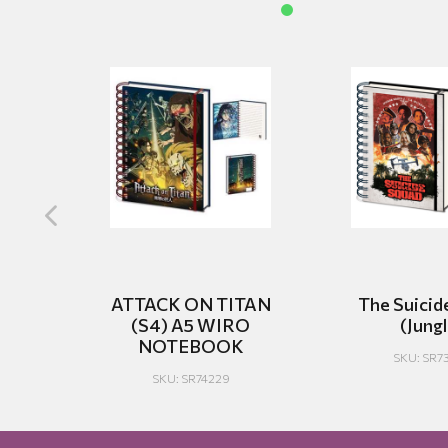
5
ATTACK ON TITAN
The Suicid
K
(S4) A5 WIRO
(Jungl
NOTEBOOK
2
SKU: SR7
SKU: SR74229