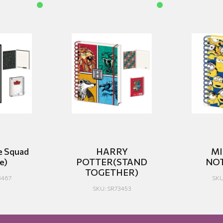
e Squad
HARRY
MI
e)
POTTER(STAND
NO
TOGETHER)
3467
SKU
SKU: SR73453