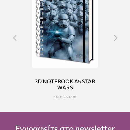
E
3D NOTEBOOK A5 STAR
US
WARS
S
SKU: SR71796
Εγγραφείτε στο newsletter