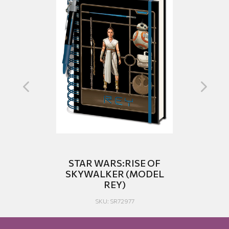
E
STAR WARS:RISE OF
US
SKYWALKER (MODEL
C
REY)
SKU: SR72977