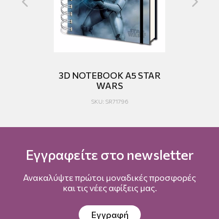
E
3D NOTEBOOK A5 STAR
US
WARS
C
SKU: SR71796
Εγγραφείτε στο newsletter
Ανακαλύψτε πρώτοι μοναδικές προσφορές
και τις νέες αφίξεις μας.
Εγγραφή