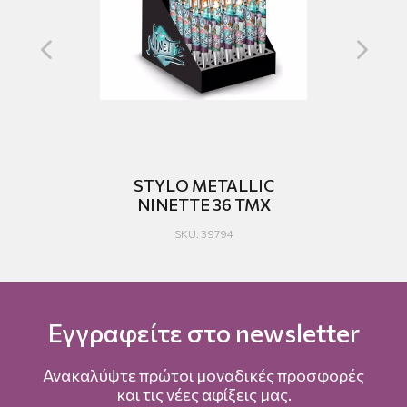
Ο
STYLO METALLIC
NINETTE 36 TMX
SKU: 39794
Εγγραφείτε στο newsletter
Ανακαλύψτε πρώτοι μοναδικές προσφορές
και τις νέες αφίξεις μας.