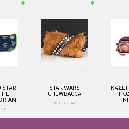
Α STAR
STAR WARS
ΚΑΣΕΤ
THE
CHEWBACCA
ΠΟ
ORIAN
N
SKU: SR73040
3281
SK