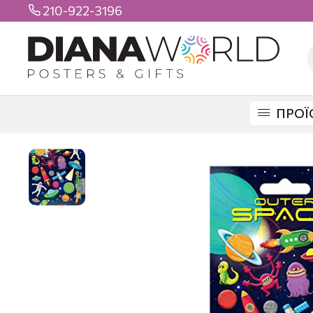
210-922-3196

ΠΡΟΪ
DIANAWORLD
ΠΡΟΪΟΝΤΑ
STICKERS
FOAM STICKERS
SPACE FOA