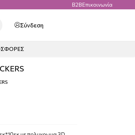
B2B
Επικοινωνία
Σύνδεση
ΟΣΦΟΡΕΣ
ICKERS
ERS
εκ*10εκ με πολυχρωμα 3D