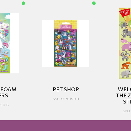
 FOAM
PET SHOP
WEL
ERS
THE 
SKU: 017019011
ST
19015
SKU: