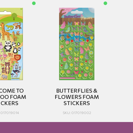
COME TO
BUTTERFLIES &
ZOO FOAM
FLOWERS FOAM
ICKERS
STICKERS
 017019014
SKU: 017019002