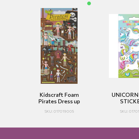
Kidscraft Foam
UNICORN
Pirates Dress up
STICK
SKU: 017019005
SKU: 0170