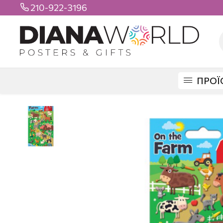
210-922-3196

ΠΡΟΪ
DIANAWORLD
ΠΡΟΪΟΝΤΑ
STICKERS
FOAM STICKERS
FARM FOA