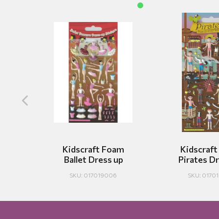
 &
Kidscraft Foam
Kidscraf
AM
Ballet Dress up
Pirates D
SKU: 017019006
SKU: 0170