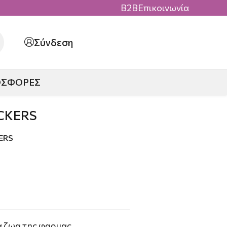
B2B
Επικοινωνία
Σύνδεση
ΟΣΦΟΡΕΣ
CKERS
ERS
α ζωα της φαρμας