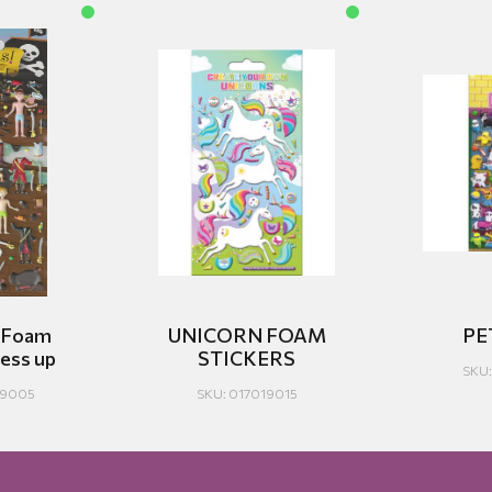
t Foam
UNICORN FOAM
PE
ress up
STICKERS
SKU:
19005
SKU: 017019015