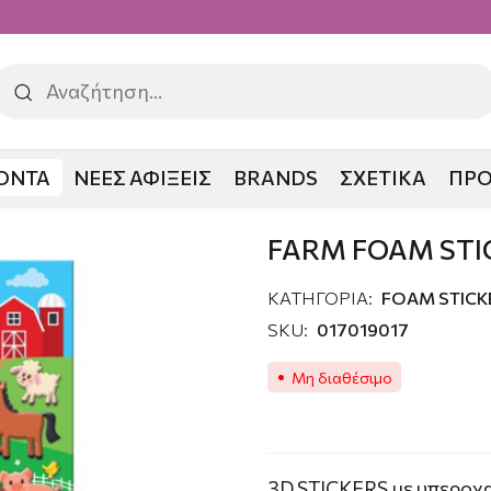
ΟΝΤΑ
ΝΕΕΣ ΑΦΙΞΕΙΣ
BRANDS
ΣΧΕΤΙΚΑ
ΠΡ
M STICKERS
FARM FOAM STI
ΚΑΤΗΓΟΡΙΑ:
FOAM STICK
SKU:
017019017
Μη διαθέσιμο
3D STICKERS με υπεροχ