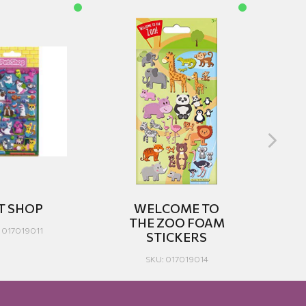
T SHOP
WELCOME TO
B
THE ZOO FOAM
F
 017019011
STICKERS
SKU: 017019014