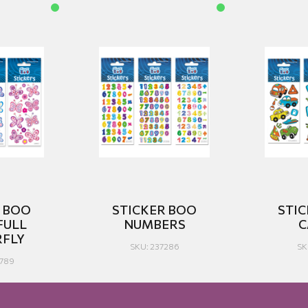
R BOO
STICKER BOO
STI
FULL
NUMBERS
C
RFLY
SKU: 237286
SK
0789