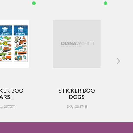
CKER BOO
STICKER BOO
ARS II
DOGS
RO
U: 237274
SKU: 235748