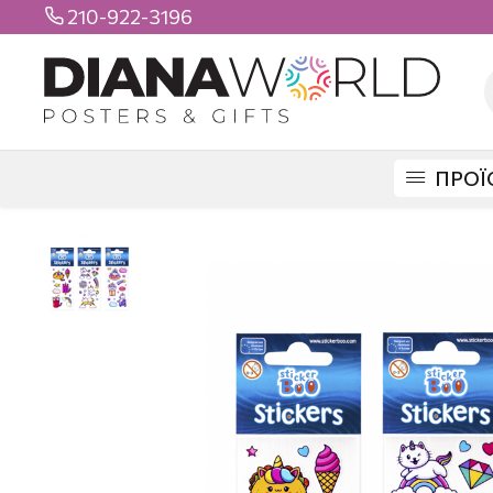
210-922-3196

ΠΡΟΪ
DIANAWORLD
ΠΡΟΪΟΝΤΑ
STICKERS
ΒΟΟ STICKERS
STICKERS B