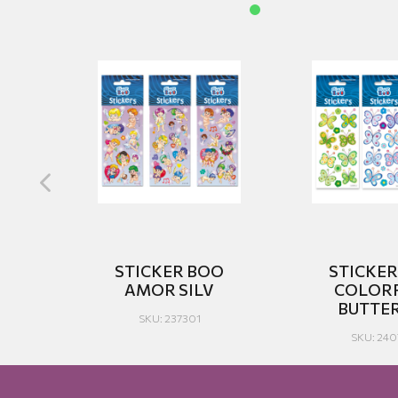
O
STICKER BOO
STICKE
ES
AMOR SILV
COLOR
BUTTE
SKU: 237301
SKU: 24