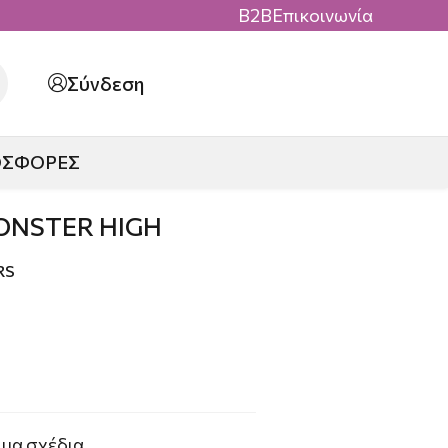
B2B
Επικοινωνία
Σύνδεση
ΟΣΦΟΡΕΣ
ONSTER HIGH
RS
ωμα σχέδια