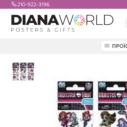
210-922-3196

ΠΡΟΪ
DIANAWORLD
ΠΡΟΪΟΝΤΑ
STICKERS
ΒΟΟ STICKERS
STICKER BO