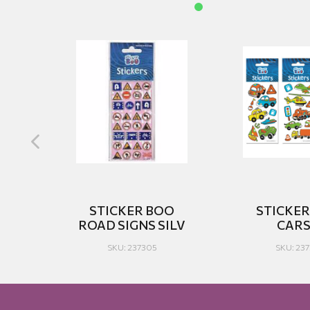
O
STICKER BOO
STICKE
ROAD SIGNS SILV
CARS 
SKU: 237305
SKU: 237