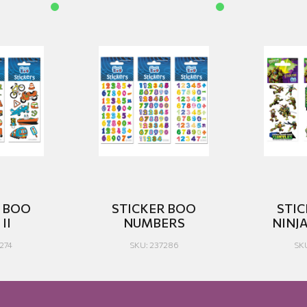
R BOO
STICKER BOO
STI
II
NUMBERS
NINJ
274
SKU: 237286
SK