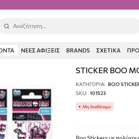
ΟΝΤΑ
ΝΕΕΣ ΑΦΙΞΕΙΣ
BRANDS
ΣΧΕΤΙΚΑ
ΠΡ
O MONSTER HIGH
STICKER BOO M
ΚΑΤΗΓΟΡΙΑ:
ΒΟΟ STICKE
SKU:
101523
Μη διαθέσιμο
Boo Stickers με πολύχρ