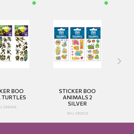
CKER BOO
STICKER BOO
A TURTLES
ANIMALS 2
SILVER
U: 298349
SKU: 382533