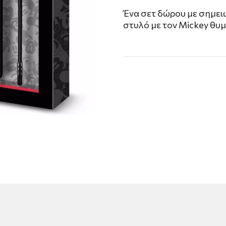
Ένα σετ δώρου με σημει
στυλό με τον Mickey θυ