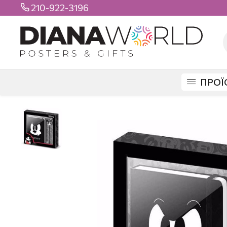
210-922-3196

ΠΡΟΪ
DIANAWORLD
ΠΡΟΪΟΝΤΑ
ΣΕΤ ΔΩΡΟΥ
MICKEY NOTEBOOK & PEN