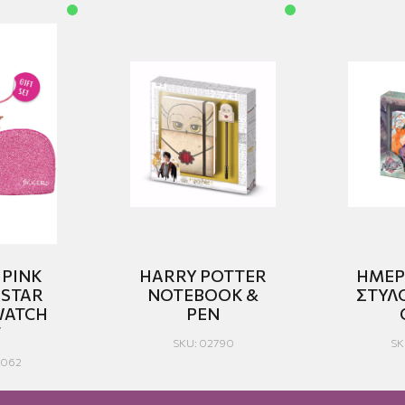
 PINK
HARRY POTTER
ΗΜΕΡ
 STAR
NOTEBOOK &
ΣΤΥΛ
WATCH
PEN
T
SKU: 02790
SK
1062