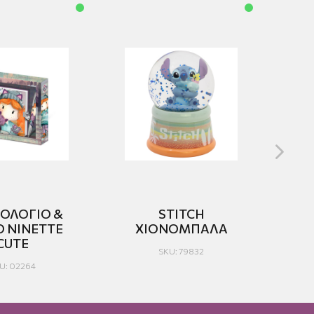
ΟΛΟΓΙΟ &
STITCH
Ο NINETTE
ΧΙΟΝΟΜΠΑΛΑ
CUTE
SKU: 79832
U: 02264