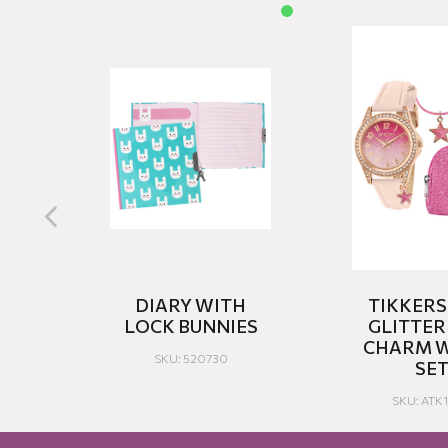
DIARY WITH
TIKKERS
LOCK BUNNIES
GLITTER
&
CHARM 
SKU: 520730
SE
SKU: ATK