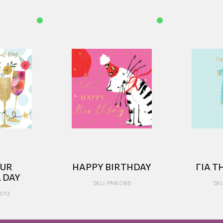
OUR
HAPPY BIRTHDAY
ΓΙΑ Τ
 DAY
SKU: PNK086
SK
B013