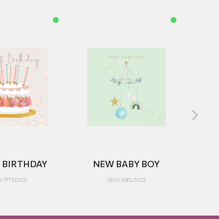
 BIRTHDAY
NEW BABY BOY
ΓΙ
U: PTS003
SKU: MEL002