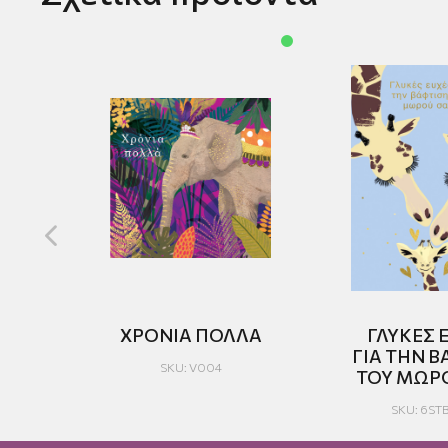
DAY
ΧΡΟΝΙΑ ΠΟΛΛΑ
ΓΛΥΚΕΣ 
ΓΙΑ ΤΗΝ Β
SKU: V004
ΤΟΥ ΜΩΡ
SKU: 6ST