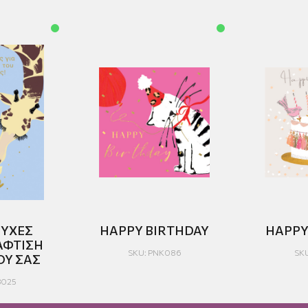
ΕΥΧΕΣ
HAPPY BIRTHDAY
HAPPY
ΑΦΤΙΣΗ
SKU: PNK086
SK
ΟΥ ΣΑΣ
B025