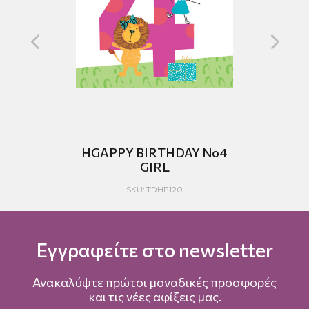
o1
HGAPPY BIRTHDAY No4
GIRL
SKU: TDHP120
Εγγραφείτε στο newsletter
Ανακαλύψτε πρώτοι μοναδικές προσφορές
και τις νέες αφίξεις μας.