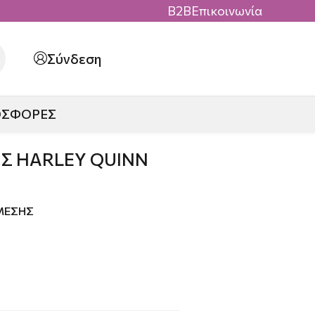
B2B
Επικοινωνία
Σύνδεση
ΟΣΦΟΡΕΣ
Σ HARLEY QUINN
ΜΕΣΗΣ